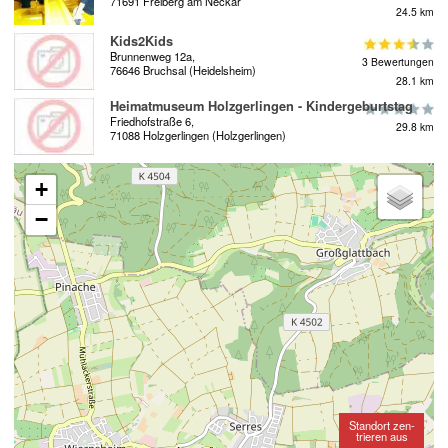
71691 Freiberg am Neckar
24.5 km
Kids2Kids
Brunnenweg 12a,
3 Bewertungen
76646 Bruchsal (Heidelsheim)
28.1 km
Heimatmuseum Holzgerlingen - Kindergeburtstag
Friedhofstraße 6,
29.8 km
71088 Holzgerlingen (Holzgerlingen)
+
−
Standort zen-
trieren aus