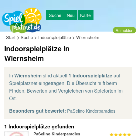
Suche
Neu
Karte
Anmelden
>
>
>
Start
Suche
Indoorspielplätze
Wiernsheim
Indoorspielplätze in
Wiernsheim
In
Wiernsheim
sind aktuell
1 Indoorspielplätze
auf
Spielplatznet eingetragen. Die Übersicht hilft beim
Finden, Bewerten und Vergleichen von Spielorten im
Ort.
Besonders gut bewertet:
PaSelino Kinderparadies
1 Indoorspielplätze gefunden
PaSelino Kinderparadies