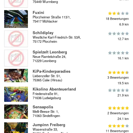
75449 Wurmberg
Fuxini
Pforzheimer Straße 113/1,
18 Bewertungen
75417 Mühlacker
6.9 km
Schildiplay
Westliche Karl-Friedrich-Str. 53A,
12.7 km
75172 Pforzheim
Spielzelt Leonberg
Neue Ramtelstraße 24,
16.1 km
71229 Leonberg
KiPa-Kinderparadies
Liebenzeller Str. 51,
3 Bewertungen
75365 Calw (Hirsau)
19.5 km
Kikolino Abenteuerland
Friedenstraße 91,
21.9 km
71636 Ludwigsburg
Sensapolis
Melli-Beese-Str. 1,
2 Bewertungen
71063 Sindelfingen
24.1 km
Jumpinn Freiberg
Wasenstraße 33,
11 Bewertungen