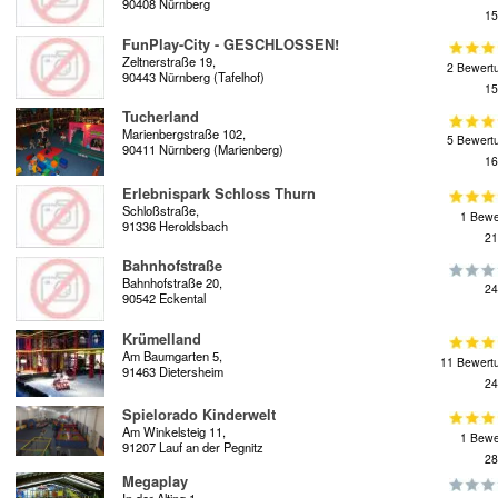
90408 Nürnberg
15
FunPlay-City - GESCHLOSSEN!
Zeltnerstraße 19,
2 Bewert
90443 Nürnberg (Tafelhof)
15
Tucherland
Marienbergstraße 102,
5 Bewert
90411 Nürnberg (Marienberg)
16
Erlebnispark Schloss Thurn
Schloßstraße,
1 Bewe
91336 Heroldsbach
21
Bahnhofstraße
Bahnhofstraße 20,
24
90542 Eckental
Krümelland
Am Baumgarten 5,
11 Bewert
91463 Dietersheim
24
Spielorado Kinderwelt
Am Winkelsteig 11,
1 Bewe
91207 Lauf an der Pegnitz
28
Megaplay
In der Alting 1,