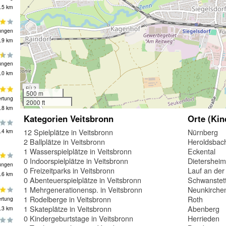
.5 km
ungen
.9 km
ungen
.0 km
500 m
rtung
2000 ft
.8 km
Kategorien Veitsbronn
Orte (Kin
12 Spielplätze in Veitsbronn
Nürnberg
.4 km
2 Ballplätze in Veitsbronn
Heroldsbac
1 Wasserspielplätze in Veitsbronn
Eckental
0 Indoorspielplätze in Veitsbronn
Dietershei
ungen
0 Freizeitparks in Veitsbronn
Lauf an der
.6 km
0 Abenteuerspielplätze in Veitsbronn
Schwanstet
1 Mehrgenerationensp. in Veitsbronn
Neunkirche
1 Rodelberge in Veitsbronn
Roth
rtung
1 Skateplätze in Veitsbronn
Abenberg
.3 km
0 Kindergeburtstage in Veitsbronn
Herrieden