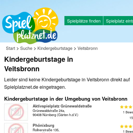
Spielplätze finden
Spielplatz ein
>
>
>
Start
Suche
Kindergeburtstage
Veitsbronn
Kindergeburtstage in
Veitsbronn
Leider sind keine Kindergeburtstage in Veitsbronn direkt auf
Spielplatznet.de eingetragen.
Kindergeburtstage in der Umgebung von Veitsbronn
Aktivspielplatz Grünewaldstraße
Grünewaldstraße 24a,
1 Bewe
90408 Nürnberg (Gärten h.d.V.)
15
Phönixburg
Rollnerstraße 135,
1 Bewe