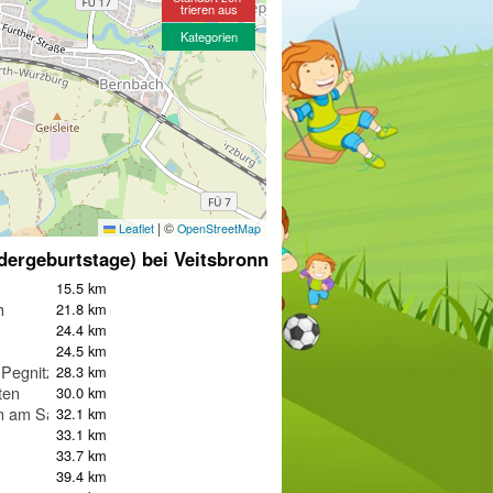
trieren aus
Kategorien
|
©
Leaflet
OpenStreetMap
dergeburtstage) bei Veitsbronn
15.5 km
h
21.8 km
24.4 km
m
24.5 km
 Pegnitz
28.3 km
ten
30.0 km
n am Sand
32.1 km
33.1 km
33.7 km
39.4 km