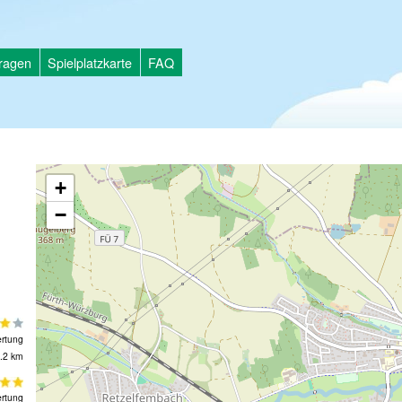
tragen
Spielplatzkarte
FAQ
+
−
rtung
.2 km
rtung