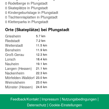
0 Rodelberge in Pfungstadt
0 Skateplätze in Pfungstadt
0 Kindergeburtstage in Pfungstadt
0 Tischtennisplatten in Pfungstadt
0 Kletterparks in Pfungstadt
Orte (Skateplätze) bei Pfungstadt
Griesheim
5.7 km
Riedstadt
7.2 km
Weiterstadt
11.5 km
Bensheim
11.9 km
Groß-Gerau
12.3 km
Lorsch
18.4 km
Nauheim
19.1 km
Langen (Hessen)
21.1 km
Nackenheim
22.3 km
Mörfelden-Walldorf
23.0 km
Weinolsheim
23.0 km
Münster (Hessen)
24.6 km
|
|
|
Feedback/Kontakt
Impressum
Nutzungsbedingungen
|
Datenschutz
Cookie-Einstellungen