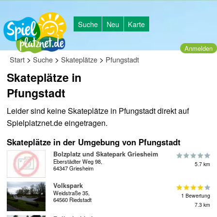
Suche
Neu
Karte
Anmelden
>
>
>
Start
Suche
Skateplätze
Pfungstadt
Skateplätze in
Pfungstadt
Leider sind keine Skateplätze in Pfungstadt direkt auf
Spielplatznet.de eingetragen.
Skateplätze in der Umgebung von Pfungstadt
Bolzplatz und Skatepark Griesheim
Eberstädter Weg 98,
5.7 km
64347 Griesheim
Volkspark
Weidstraße 35,
1 Bewertung
64560 Riedstadt
7.3 km