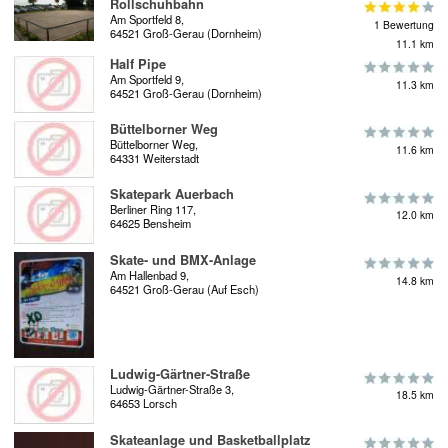
Rollschuhbahn
Am Sportfeld 8,
1 Bewertung
64521 Groß-Gerau (Dornheim)
11.1 km
Half Pipe
Am Sportfeld 9,
11.3 km
64521 Groß-Gerau (Dornheim)
Büttelborner Weg
Büttelborner Weg,
11.6 km
64331 Weiterstadt
Skatepark Auerbach
Berliner Ring 117,
12.0 km
64625 Bensheim
Skate- und BMX-Anlage
Am Hallenbad 9,
14.8 km
64521 Groß-Gerau (Auf Esch)
Ludwig-Gärtner-Straße
Ludwig-Gärtner-Straße 3,
18.5 km
64653 Lorsch
Skateanlage und Basketballplatz