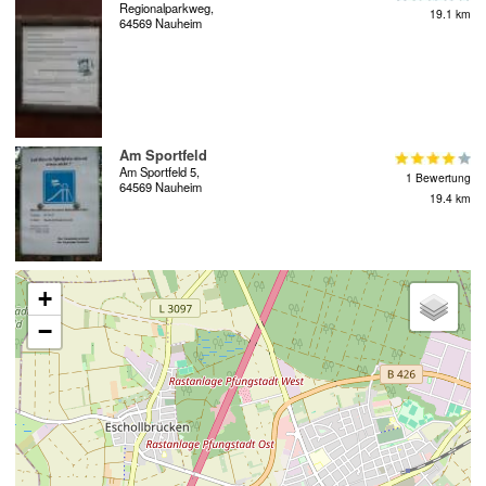
Regionalparkweg,
19.1 km
64569 Nauheim
Am Sportfeld
Am Sportfeld 5,
1 Bewertung
64569 Nauheim
19.4 km
+
−