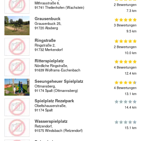
Mithrasstraße 6,
2 Bewertungen
91741 Theilenhofen (Wachstein)
7.3 km
Grausenbuck
Grausenbuck 25,
3 Bewertungen
91720 Absberg
9.5 km
Ringstraße
Ringstraße 2,
2 Bewertungen
91732 Merkendorf
10.0 km
Ritterspielplatz
Nördliche Ringstraße,
4 Bewertungen
91639 Wolframs-Eschenbach
12.4 km
Seeungeheuer Spielplatz
Ottmansberg,
4 Bewertungen
91174 Spalt (Ottmannsberg)
13.1 km
Spielplatz Rezatpark
Obeltshauserstraße,
14.4 km
91174 Spalt
Wasserspielplatz
Retzendorf,
15.1 km
91575 Windsbach (Retzendorf)