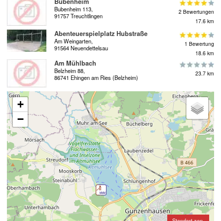
Bubenheim
Bubenheim 113,
2 Bewertungen
91757 Treuchtlingen
17.6 km
Abenteuerspielplatz Hubstraße
Am Weingarten,
1 Bewertung
91564 Neuendettelsau
18.6 km
Am Mühlbach
Belzheim 88,
23.7 km
86741 Ehingen am Ries (Belzheim)
+
−
Standort zen-