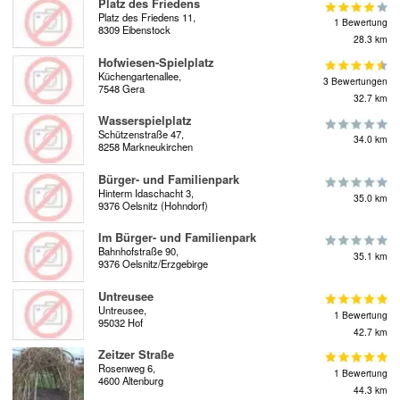
Platz des Friedens
Platz des Friedens 11,
1 Bewertung
8309 Eibenstock
28.3 km
Hofwiesen-Spielplatz
Küchengartenallee,
3 Bewertungen
7548 Gera
32.7 km
Wasserspielplatz
Schützenstraße 47,
34.0 km
8258 Markneukirchen
Bürger- und Familienpark
Hinterm Idaschacht 3,
35.0 km
9376 Oelsnitz (Hohndorf)
Im Bürger- und Familienpark
Bahnhofstraße 90,
35.1 km
9376 Oelsnitz/Erzgebirge
Untreusee
Untreusee,
1 Bewertung
95032 Hof
42.7 km
Zeitzer Straße
Rosenweg 6,
1 Bewertung
4600 Altenburg
44.3 km