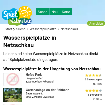
Suche
Neu
Karte
Anmelden
>
>
>
Start
Suche
Wasserspielplätze
Netzschkau
Wasserspielplätze in
Netzschkau
Leider sind keine Wasserspielplätze in Netzschkau direkt
auf Spielplatznet.de eingetragen.
Wasserspielplätze in der Umgebung von Netzschkau
Hofau Park
Beegerstraße 1,
3 Bewertungen
8209 Auerbach/Vogtland
16.4 km
Gartenanlage An der Reitbahn
Saarstrasse 9,
1 Bewertung
8056 Zwickau (Zwickau)
21.3 km