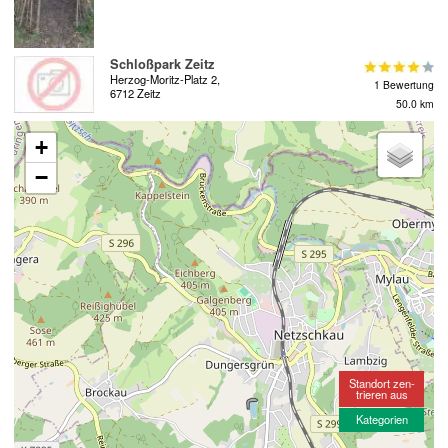
Schloßpark Zeitz
Herzog-Moritz-Platz 2,
1 Bewertung
6712 Zeitz
50.0 km
+
−
Standort zen-
trieren aus
Kategorien