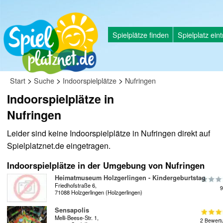
Spielplätze finden
Spielplatz ein
>
>
>
Start
Suche
Indoorspielplätze
Nufringen
Indoorspielplätze in
Nufringen
Leider sind keine Indoorspielplätze in Nufringen direkt auf
Spielplatznet.de eingetragen.
Indoorspielplätze in der Umgebung von Nufringen
Heimatmuseum Holzgerlingen - Kindergeburtstag
Friedhofstraße 6,
9
71088 Holzgerlingen (Holzgerlingen)
Sensapolis
Melli-Beese-Str. 1,
2 Bewert