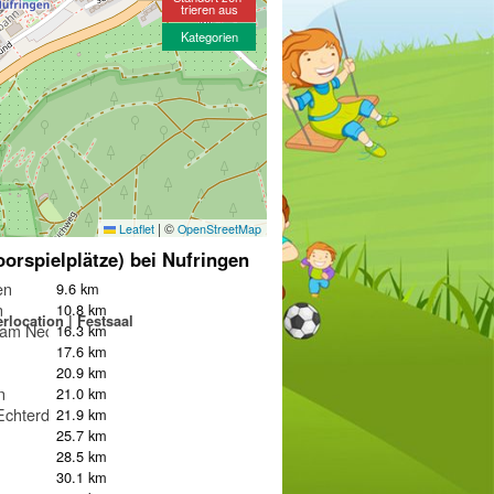
trieren aus
Kategorien
|
©
Leaflet
OpenStreetMap
oorspielplätze) bei Nufringen
en
9.6 km
n
10.8 km
erlocation | Festsaal
 am Neckar
16.3 km
17.6 km
20.9 km
n
21.0 km
Echterdingen
21.9 km
25.7 km
28.5 km
m
30.1 km