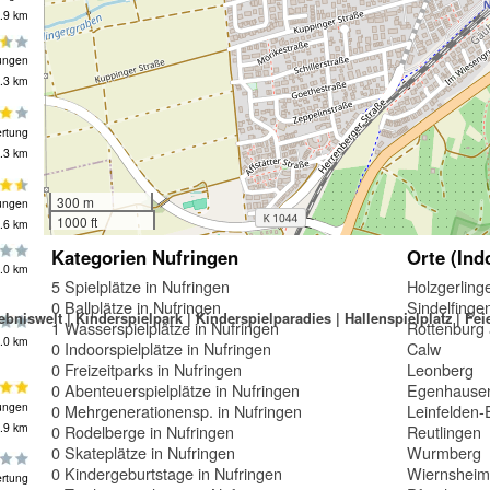
.9 km
ungen
.3 km
rtung
.3 km
300 m
ungen
1000 ft
.6 km
Kategorien Nufringen
Orte (Ind
.0 km
5 Spielplätze in Nufringen
Holzgerling
0 Ballplätze in Nufringen
Sindelfinge
ebniswelt | Kinderspielpark | Kinderspielparadies | Hallenspielplatz | Fei
1 Wasserspielplätze in Nufringen
Rottenburg
.0 km
0 Indoorspielplätze in Nufringen
Calw
0 Freizeitparks in Nufringen
Leonberg
0 Abenteuerspielplätze in Nufringen
Egenhause
ungen
0 Mehrgenerationensp. in Nufringen
Leinfelden-
.9 km
0 Rodelberge in Nufringen
Reutlingen
0 Skateplätze in Nufringen
Wurmberg
0 Kindergeburtstage in Nufringen
Wiernshei
rtung