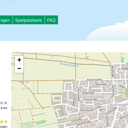
tragen
Spielplatzkarte
FAQ
+
−
.6 km
ungen