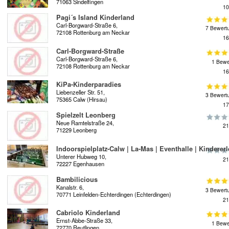
71063 Sindelfingen
10
Pagi´s Island Kinderland
Carl-Borgward-Straße 6,
7 Bewert
72108 Rottenburg am Neckar
16
Carl-Borgward-Straße
Carl-Borgward-Straße 6,
1 Bewe
72108 Rottenburg am Neckar
16
KiPa-Kinderparadies
Liebenzeller Str. 51,
3 Bewert
75365 Calw (Hirsau)
17
Spielzelt Leonberg
Neue Ramtelstraße 24,
21
71229 Leonberg
Indoorspielplatz-Calw | La-Mas | Eventhalle | Kindererl
Unterer Hubweg 10,
21
72227 Egenhausen
Bambilicious
Kanalstr. 6,
3 Bewert
70771 Leinfelden-Echterdingen (Echterdingen)
21
Cabriolo Kinderland
Ernst-Abbe-Straße 33,
1 Bewe
72770 Reutlingen